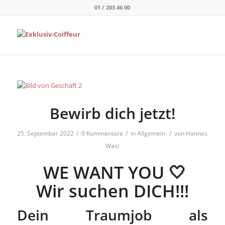
01 / 203 46 00
Bewirb dich jetzt!
/
/
/
25. September 2022
0 Kommentare
in
Allgemein
von
Hannes
Wasl
WE WANT YOU 🤍
Wir suchen DICH!!!
Dein Traumjob als